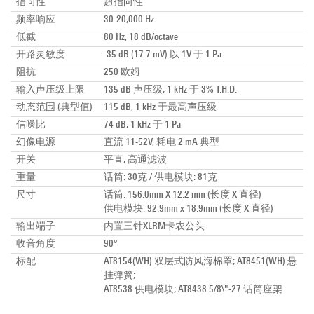
指向性
超指向性
频率响应
30-20,000 Hz
低截
80 Hz, 18 dB/octave
开路灵敏度
-35 dB (17.7 mV) 以 1V 于 1 Pa
阻抗
250 欧姆
输入声压级上限
135 dB 声压级, 1 kHz 于 3% T.H.D.
动态范围 (典型值)
115 dB, 1 kHz 于最高声压级
信噪比
74 dB, 1 kHz 于 1 Pa
幻像电源
直流 11-52V, 耗电 2 mA 典型
开关
平直, 高通滤波
重量
话筒: 30克 / 供电模块: 81克
尺寸
话筒: 156.0mm X 12.2 mm (长度 X 直径)
供电模块: 92.9mm x 18.9mm (长度 X 直径)
输出端子
内置三针XLRM卡农公头
收音角度
90°
标配
AT8154(WH) 双层式防风海棉罩; AT8451(WH) 悬
挂弹簧;
AT8538 供电模块; AT8438 5/8\"-27 话筒座架