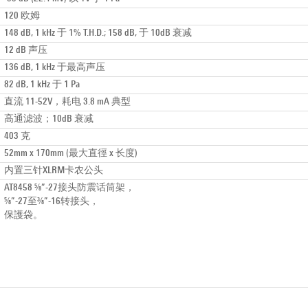
120 欧姆
148 dB, 1 kHz 于 1% T.H.D.; 158 dB, 于 10dB 衰减
12 dB 声压
136 dB, 1 kHz 于最高声压
82 dB, 1 kHz 于 1 Pa
直流 11-52V，耗电 3.8 mA 典型
高通滤波；10dB 衰减
403 克
52mm x 170mm (最大直徑 x 长度)
内置三针XLRM卡农公头
AT8458 ⅝”-27接头防震话筒架，
⅝”-27至⅜”-16转接头，
保護袋。