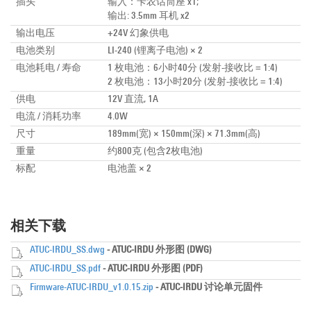
插头
输入：卡农话筒座 x1;
输出: 3.5mm 耳机 x2
输出电压
+24V 幻象供电
电池类别
LI-240 (锂离子电池) × 2
电池耗电 / 寿命
1 枚电池：6小时40分 (发射-接收比 = 1:4)
2 枚电池：13小时20分 (发射-接收比 = 1:4)
供电
12V 直流, 1A
电流 / 消耗功率
4.0W
尺寸
189mm(宽) × 150mm(深) × 71.3mm(高)
重量
约800克 (包含2枚电池)
标配
电池盖 × 2
相关下载
ATUC-IRDU_SS.dwg
- ATUC-IRDU 外形图 (DWG)
ATUC-IRDU_SS.pdf
- ATUC-IRDU 外形图 (PDF)
Firmware-ATUC-IRDU_v1.0.15.zip
- ATUC-IRDU 讨论单元固件