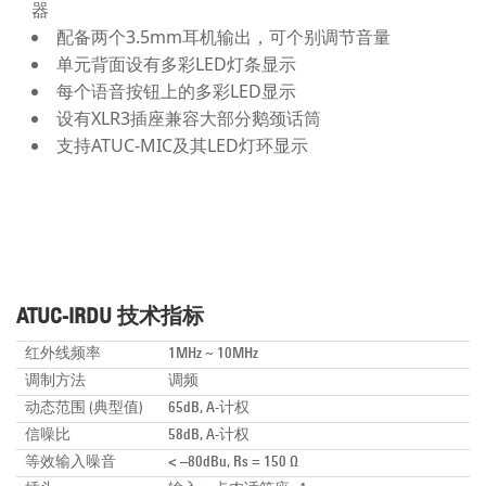
器
配备两个3.5mm耳机输出，可个别调节音量
单元背面设有多彩LED灯条显示
每个语音按钮上的多彩LED显示
设有XLR3插座兼容大部分鹅颈话筒
支持ATUC-MIC及其LED灯环显示
ATUC-IRDU 技术指标
红外线频率
1MHz ~ 10MHz
调制方法
调频
动态范围 (典型值)
65dB, A-计权
信噪比
58dB, A-计权
等效输入噪音
< –80dBu, Rs = 150 Ω