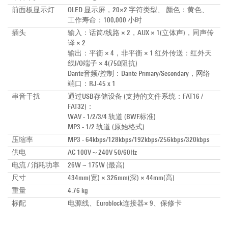
前面板显示灯
OLED 显示屏，20×2 字符类型、 颜色：黄色、
工作寿命：100,000 小时
插头
输入：话筒/线路 × 2，AUX × 1(立体声)，同声传
译 × 2
输出：平衡 × 4，非平衡 × 1
红外传送：红外天
线I/O端子 × 4(75Ω阻抗)
Dante音频/控制：Dante Primary/Secondary，网络
端口：RJ-45 x 1
串音干扰
通过USB存储设备 (支持的文件系统：FAT16 /
FAT32)：
WAV - 1/2/3/4 轨道 (BWF标准)
MP3 - 1/2 轨道 (原始格式)
压缩率
MP3 - 64kbps/128kbps/192kbps/256kbps/320kbps
供电
AC 100V～240V 50/60Hz
电流 / 消耗功率
26W ~ 175W (最高)
尺寸
434mm(宽) × 326mm(深) × 44mm(高)
重量
4.76 kg
标配
电源线、Euroblock连接器× 9、保修卡