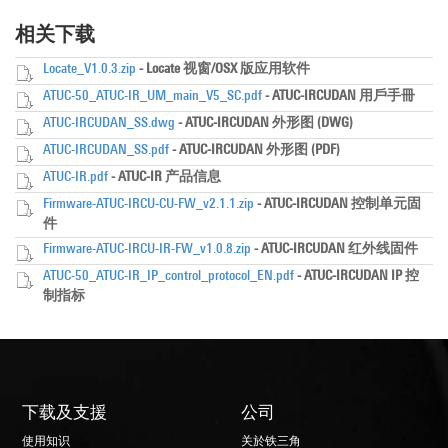
相关下载
Locate_V1.0.3.zip
- Locate 视窗/OSX 版应用软件
ATUC-50_ATUC-IR_UM_main_V5_SC.pdf
- ATUC-IRCUDAN 用戶手冊
ATUC-IRCUDAN_SS.dwg
- ATUC-IRCUDAN 外形图 (DWG)
ATUC-IRCUDAN_SS.pdf
- ATUC-IRCUDAN 外形图 (PDF)
ATUC-IR.pdf
- ATUC-IR 产品信息
Firmware-ATUC-IRCU-CU-FW_v2.1.1.zip
- ATUC-IRCUDAN 控制单元固
件
Firmware-ATUC-IRCU-IR-FW_v1.0.8.zip
- ATUC-IRCUDAN 红外线固件
ATUC-50_ATUC-IR_IP_control_protocol_EN.pdf
- ATUC-IRCUDAN IP 控
制指标
下载及支援
公司
使用知识
关於铁三角