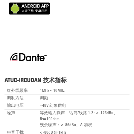
ATUC-IRCUDAN 技术指标
红外线频率
1MHz ~ 10MHz
调制方法
调频
输出电压
+48V 幻象供电
噪声
等效输入噪声：话筒/线路 1-2 : < -126dBu、
Rs=150ohm
残余噪声：< -86dBu、A-加权
串音干扰
< -80dB @ 1kHz