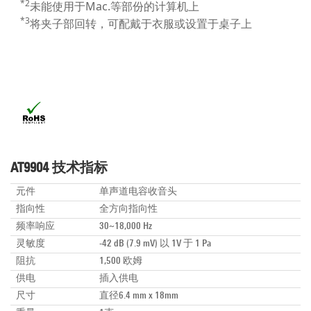
*2
未能使用于Mac.等部份的计算机上
*3
将夹子部回转，可配戴于衣服或设置于桌子上
AT9904 技术指标
元件
单声道电容收音头
指向性
全方向指向性
频率响应
30~18,000 Hz
灵敏度
-42 dB (7.9 mV) 以 1V 于 1 Pa
阻抗
1,500 欧姆
供电
插入供电
尺寸
直径6.4 mm x 18mm