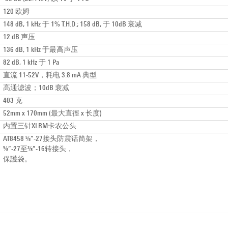
120 欧姆
148 dB, 1 kHz 于 1% T.H.D.; 158 dB, 于 10dB 衰减
12 dB 声压
136 dB, 1 kHz 于最高声压
82 dB, 1 kHz 于 1 Pa
直流 11-52V，耗电 3.8 mA 典型
高通滤波；10dB 衰减
403 克
52mm x 170mm (最大直徑 x 长度)
内置三针XLRM卡农公头
AT8458 ⅝”-27接头防震话筒架，
⅝”-27至⅜”-16转接头，
保護袋。