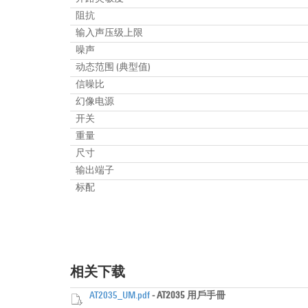
阻抗
输入声压级上限
噪声
动态范围 (典型值)
信噪比
幻像电源
开关
重量
尺寸
输出端子
标配
相关下载
AT2035_UM.pdf
- AT2035 用戶手冊